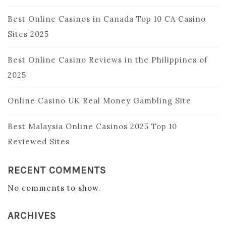
Best Online Casinos in Canada Top 10 CA Casino
Sites 2025
Best Online Casino Reviews in the Philippines of
2025
Online Casino UK Real Money Gambling Site
Best Malaysia Online Casinos 2025 Top 10
Reviewed Sites
RECENT COMMENTS
No comments to show.
ARCHIVES