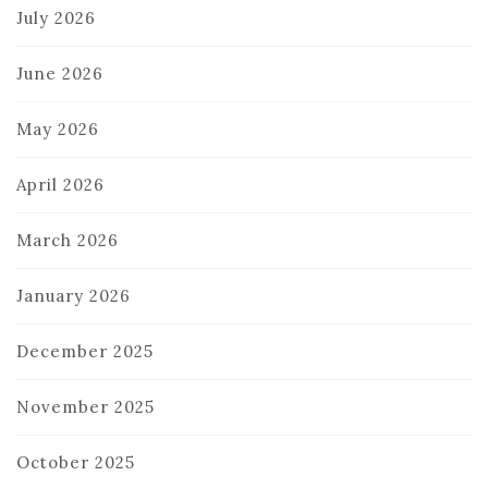
July 2026
June 2026
May 2026
April 2026
March 2026
January 2026
December 2025
November 2025
October 2025