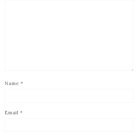
Name
*
Email
*