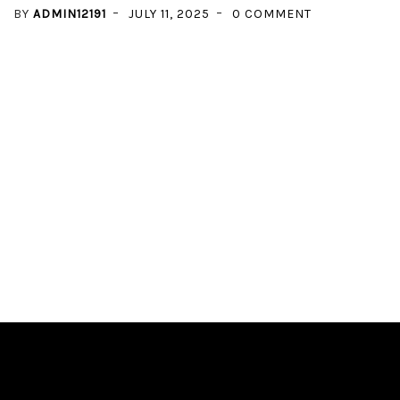
口
ON
网
BY
ADMIN12191
JULY 11, 2025
0 COMMENT
LIMITLESS
MONDAY
BONANZA:
UNLI
30%
DEPOSIT
BONUS
S5
COM