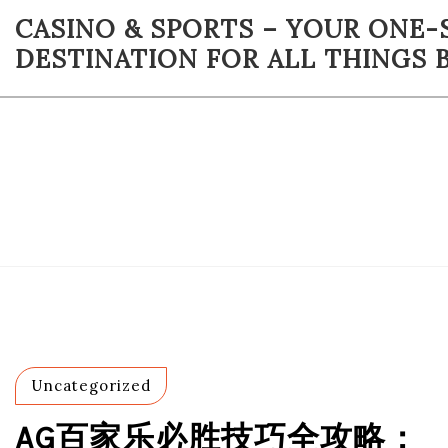
Skip
CASINO & SPORTS – YOUR ONE-
to
DESTINATION FOR ALL THINGS 
content
Uncategorized
AG百家乐必胜技巧全攻略：