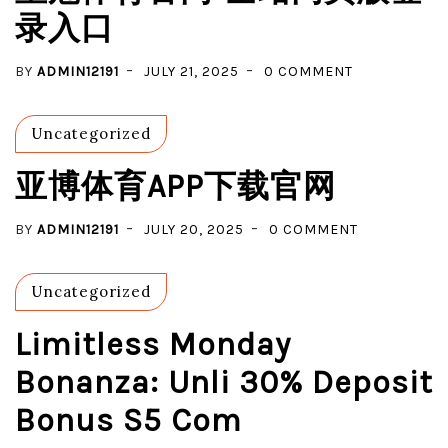
录入口
ON
BY
ADMIN12191
JULY 21, 2025
0 COMMENT
皇
冠
Uncategorized
体
育
亚博体育APP下载官网
官
网-
ON
BY
ADMIN12191
JULY 20, 2025
0 COMMENT
全
亚
站
博
Uncategorized
网
体
页
育
Limitless Monday
版
APP
Bonanza: Unli 30% Deposit
登
下
录
载
Bonus S5 Com
入
官