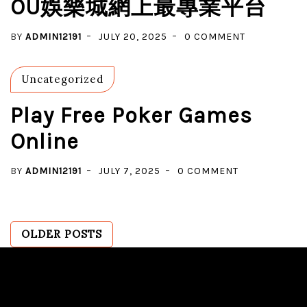
OU娛樂城網上最專業平台
到
方
高
网
ON
BY
ADMIN12191
JULY 20, 2025
0 COMMENT
手
站
深
的
入
Uncategorized
终
探
极
索
Play Free Poker Games
秘
HKBET
籍
Online
娛
樂
ON
BY
ADMIN12191
JULY 7, 2025
0 COMMENT
城：
PLAY
如
FREE
何
POKER
避
OLDER POSTS
POSTS
GAMES
免
NAVIGATION
ONLINE
欺
詐
與