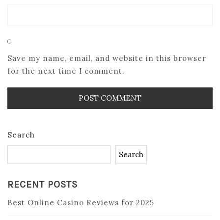
Save my name, email, and website in this browser
for the next time I comment.
Search
Search
RECENT POSTS
Best Online Casino Reviews for 2025