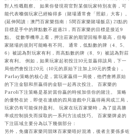
對人性嘅觀察。 如果你發現荷官對某個玩家特別友善，可
能代表嗰個玩家已經輸得多（賭場通常會「照顧」大客）。
(延伸閱讀：澳門百家樂指南：5間百家樂賭場飯店) 21點的
目標是手中的牌點數不超過21，而百家樂的目標是接近9
點。 從數學機率上看，押注莊家的期望回報率最高，但每
家賭場的規則可能略有不同。 通常，低點數的牌（4、5、
6）被認為對玩家有利，而高點數的牌（8、9）被認為對莊
家有利。 例如，如果玩家起初投注10元並贏得該局，下一
局他們會投注20元（10元的原始下注加上10元的獎金）。
Parlay策略的核心是，當玩家贏得一局後，他們會將原始
的下注金額和所贏得的金額一起再次投注。 百家樂的
Paroli下注策略是基於當你贏的時候加倍你的賭注。 策略
的優勢在於，即使在連續的四局遊戲中只贏得兩局或三局，
玩家仍有可能保持盈利。 玩家在玩百家樂時，為了提高勝
率或控制損失而採取的一系列方法或技巧。 百家樂牌桌的
下注區域主要分為以下幾個部分：
另外，免傭百家樂同競咪百家樂唔好混淆，後者主要係多咗