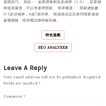
進階技巧。 例如：- 如果牌靴剩低多細牌（2-6），莊家補
牌後易爆煲，可以考慮押閒家。 簡單嚟講：- 閒家總點數
0-5必須補牌，6或7就停牌。 呢個係決定莊家同閒家邊個
贏嘅關鍵，唔明嘅話隨時輸到喊。
特色遊戲
POST
NAVIGATION
SEO ANALYZER
Leave A Reply
Your email address will not be published.
Required
fields are marked
*
Comment
*