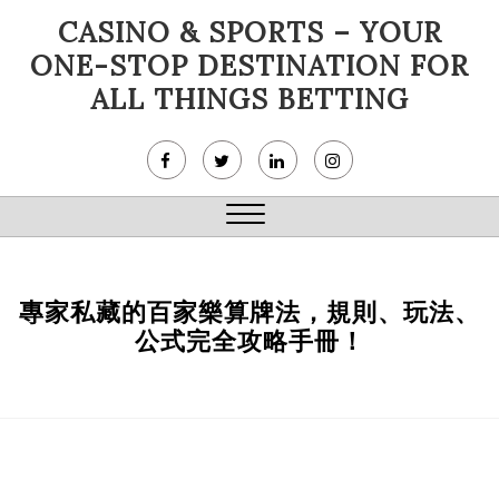
Skip
CASINO & SPORTS – YOUR
to
ONE-STOP DESTINATION FOR
content
ALL THINGS BETTING
Close
Menu
專家私藏的百家樂算牌法，規則、玩法、
公式完全攻略手冊！