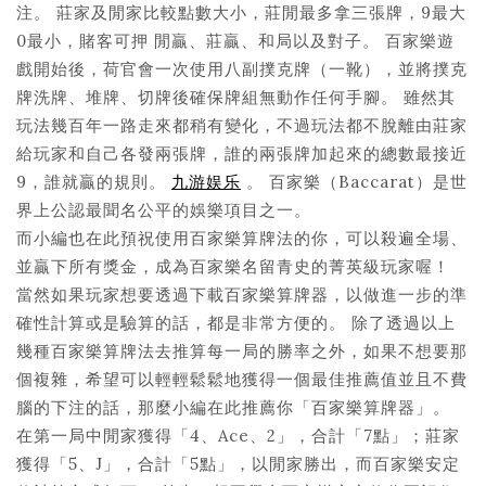
注。 莊家及閒家比較點數大小，莊閒最多拿三張牌，9最大
0最小，賭客可押 閒贏、莊贏、和局以及對子。 百家樂遊
戲開始後，荷官會一次使用八副撲克牌（一靴），並將撲克
牌洗牌、堆牌、切牌後確保牌組無動作任何手腳。 雖然其
玩法幾百年一路走來都稍有變化，不過玩法都不脫離由莊家
給玩家和自己各發兩張牌，誰的兩張牌加起來的總數最接近
9，誰就贏的規則。
九游娱乐
。 百家樂（Baccarat）是世
界上公認最聞名公平的娛樂項目之一。
而小編也在此預祝使用百家樂算牌法的你，可以殺遍全場、
並贏下所有獎金，成為百家樂名留青史的菁英級玩家喔！
當然如果玩家想要透過下載百家樂算牌器，以做進一步的準
確性計算或是驗算的話，都是非常方便的。 除了透過以上
幾種百家樂算牌法去推算每一局的勝率之外，如果不想要那
個複雜，希望可以輕輕鬆鬆地獲得一個最佳推薦值並且不費
腦的下注的話，那麼小編在此推薦你「百家樂算牌器」。
在第一局中閒家獲得「4、Ace、2」，合計「7點」；莊家
獲得「5、J」，合計「5點」，以閒家勝出，而百家樂安定