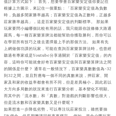
值計算方式如下： 首先，想要學會百家樂安定值你要記住
根據上方圖示，來記住一個重點：「百家樂安定值為負數
時，負越多閒家勝率越高；百家樂安定值為正數時，正越多
莊家勝率越高」，這是百家樂安定值的判斷標準。 那如果
玩家要問小編哪個比較有用的話，我只能跟你說條條大路通
羅馬，每一種百家樂算牌法都能幫助你獲取勝利，而你可以
在學習所有技巧之後去選擇最上手的那個方法。 如果有先
上網做個功課的玩家，可能在查詢百家樂算牌法時，也曾經
聽過有專家或是Youtube分享過關於「百家樂安定值」的內
容，這時你可能就會好奇百家樂安定值與百家樂算牌法之間
的關係是什麼？ 通常在一般情況下，百家樂真數數值為-32
到32之間，並且對應每一個不同的真數來說，押莊家、閒
家及和家的收益率都會有所不同，但是差異極小，因此若以
大方向多局數的狀況來進行百家樂分析，基本變化不明顯。
而其中的「流水數」和「真數」對遊戲的判斷影響也很大，
但是流水數和百家樂真數又是什麼呢？
如果想進一步降低劣勢，可以專注玩莊家投注，雖然要抽
5%佣金，但長期嚟講回報率更穩定。 例如，資金少嘅玩家